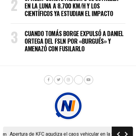
EN LA LUNA A 8.700 KM/H Y LOS
CIENTÍFICOS YA ESTUDIAN EL IMPACTO
CUANDO TOMÁS BORGE EXPULSÓ A DANIEL
ORTEGA DEL FSLN POR «BURGUÉS» Y
AMENAZÓ CON FUSILARLO
Apertura de KFC agudiza el caos vehicular en la ya colapsad
pm