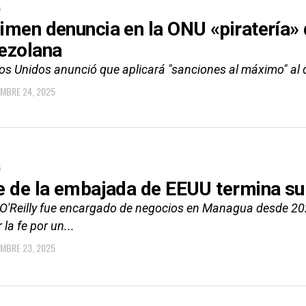
A
imen denuncia en la ONU «piratería» 
ezolana
os Unidos anunció que aplicará "sanciones al máximo" al
EMBRE 24, 2025
A
e de la embajada de EEUU termina su
 O'Reilly fue encargado de negocios en Managua desde 202
 la fe por un...
EMBRE 23, 2025