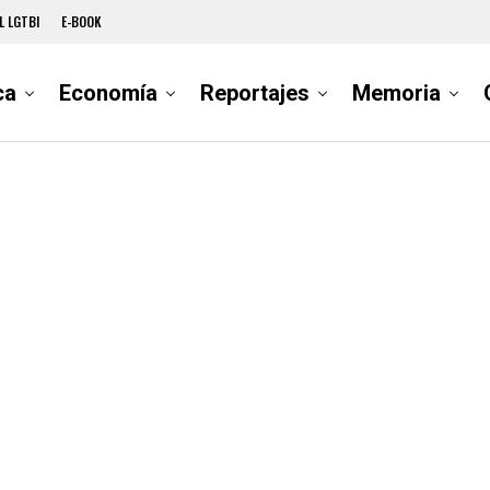
L LGTBI
E-BOOK
ca
Economía
Reportajes
Memoria