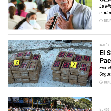
La Mis
ciuda
DICI
NACIÓN
El 
Pac
Ejérci
Segur
DICI
MUNDO