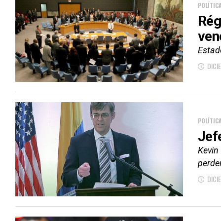
POLÍTIC
Rég
ven
Estad
DICI
POLÍTIC
Jef
Kevin
perder
DICI