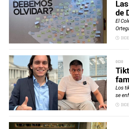
Las
de
El Co
Ortega
DICI
OCIO
Tik
fam
Los t
se enf
DICI