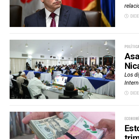
relaci
DICI
POLÍTIC
Asa
Nic
Los di
Inter
DICI
ECONOM
Est
tri