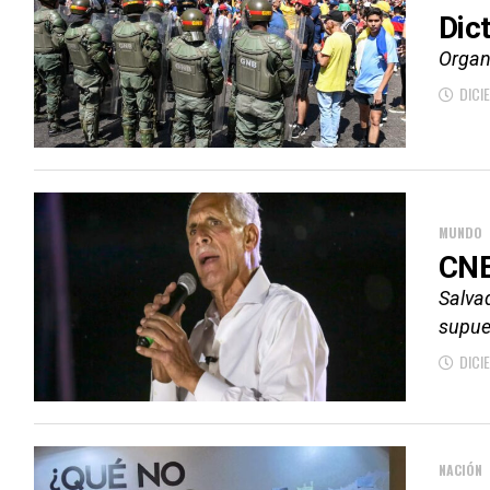
Dic
Organ
DICI
MUNDO
CNE
Salvad
supue
DICI
NACIÓN