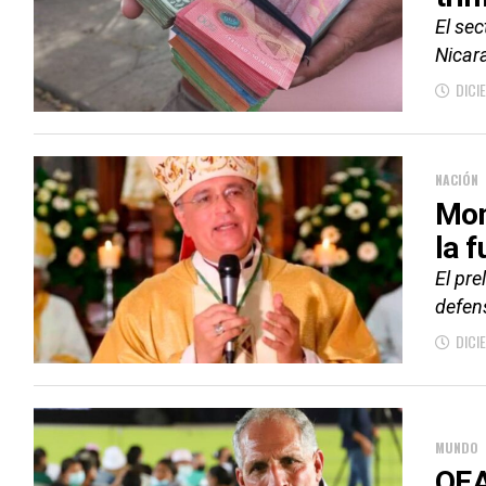
El sec
Nicar
DICI
NACIÓN
Mon
la f
El pre
defen
DICI
MUNDO
OEA