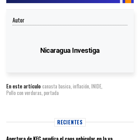
Autor
Nicaragua Investiga
En este artículo
canasta basica
,
inflación
,
INIDE
,
Pollo con verduras
,
portada
RECIENTES
Apertura de KFC agudiza el caos vehicular en la ya