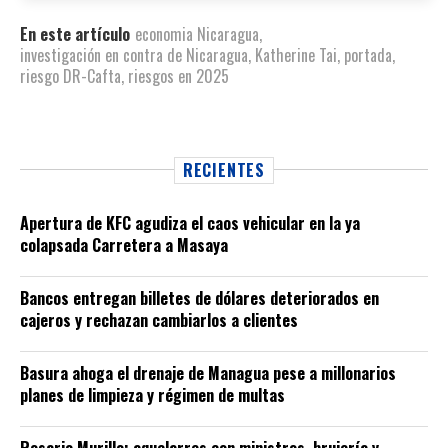
En este artículo
economia Nicaragua
,
investigación en contra de Nicaragua
,
Katherine Tai
,
portada
,
riesgo DR-Cafta
,
riesgos en 2025
RECIENTES
Apertura de KFC agudiza el caos vehicular en la ya
colapsada Carretera a Masaya
Bancos entregan billetes de dólares deteriorados en
cajeros y rechazan cambiarlos a clientes
Basura ahoga el drenaje de Managua pese a millonarios
planes de limpieza y régimen de multas
Rosario Murillo: aquelarres con ministros, brujería y