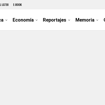
L LGTBI
E-BOOK
ca
Economía
Reportajes
Memoria