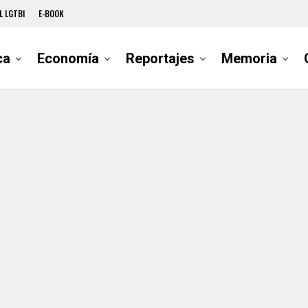
L LGTBI
E-BOOK
ca
Economía
Reportajes
Memoria