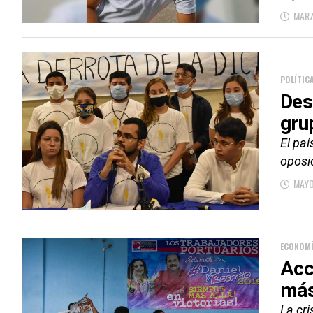
MARZ
POLÍTIC
Desc
gru
El paí
oposi
MAYO
ECONOM
Acc
más
La cr