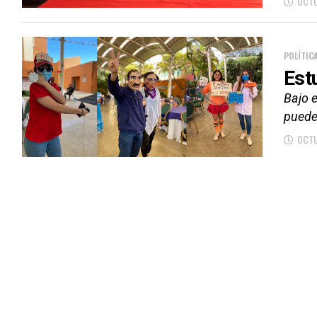
OCTU
POLÍTIC
Est
Bajo e
pueden
OCTU