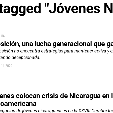
 tagged "Jóvenes 
JES
sición, una lucha generacional que ga
osición no encuentra estrategias para mantener activa y 
tando decepcionada.
 11, 2024
A
enes colocan crisis de Nicaragua en 
roamericana
legación de jóvenes nicaragüenses en la XXVIII Cumbre Ib