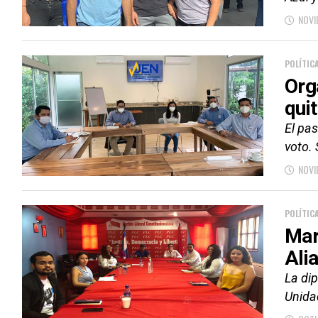
NOVI
POLÍTIC
Org
qui
El pa
voto. 
NOVI
POLÍTIC
Mar
Ali
La dip
Unidad