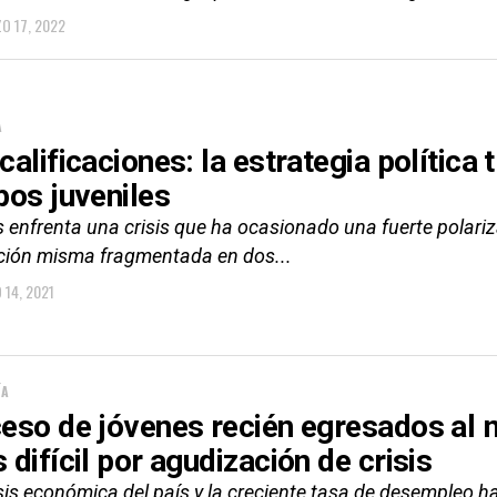
O 17, 2022
A
alificaciones: la estrategia política 
pos juveniles
s enfrenta una crisis que ha ocasionado una fuerte polariz
ción misma fragmentada en dos...
 14, 2021
ÍA
eso de jóvenes recién egresados al 
 difícil por agudización de crisis
isis económica del país y la creciente tasa de desempleo 