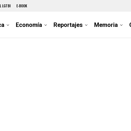
L LGTBI
E-BOOK
ca
Economía
Reportajes
Memoria