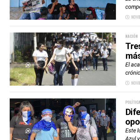
compet
NOVI
NACIÓN
Tre
más
El ac
crónic
NOVI
POLÍTIC
Dif
opo
Este 
Azul 