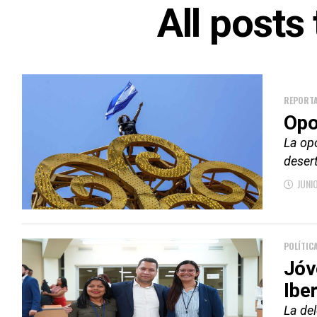
All posts
REPORTA
Opo
La op
deser
JUNIO
POLÍTIC
Jóv
Ibe
La de