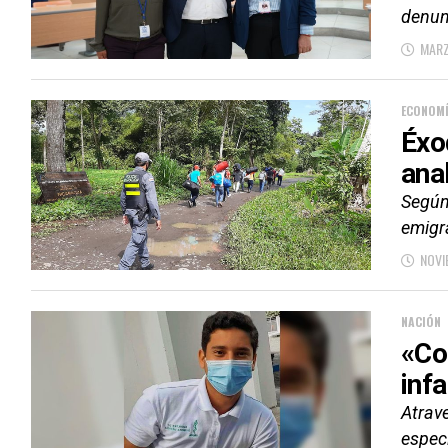
denun
MARZ
ECONOM
Éxo
ana
Según
emigr
NOVI
NACIÓN
«Co
infa
Atrav
especi