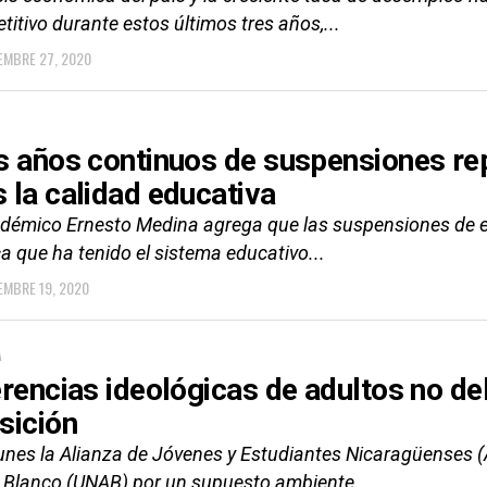
itivo durante estos últimos tres años,...
EMBRE 27, 2020
s años continuos de suspensiones rep
 la calidad educativa
adémico Ernesto Medina agrega que las suspensiones de 
a que ha tenido el sistema educativo...
EMBRE 19, 2020
A
erencias ideológicas de adultos no deb
sición
lunes la Alianza de Jóvenes y Estudiantes Nicaragüenses 
y Blanco (UNAB) por un supuesto ambiente...