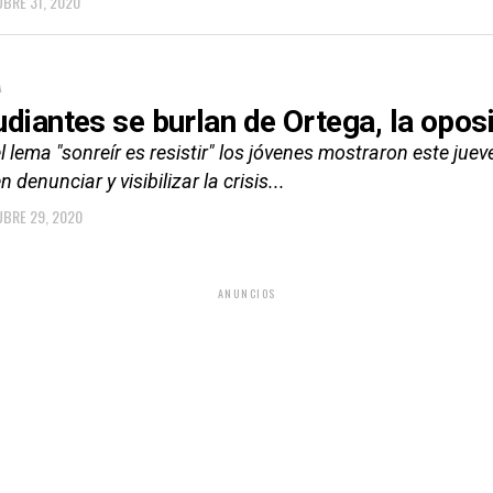
BRE 31, 2020
A
udiantes se burlan de Ortega, la opos
l lema "sonreír es resistir" los jóvenes mostraron este jue
 denunciar y visibilizar la crisis...
BRE 29, 2020
ANUNCIOS