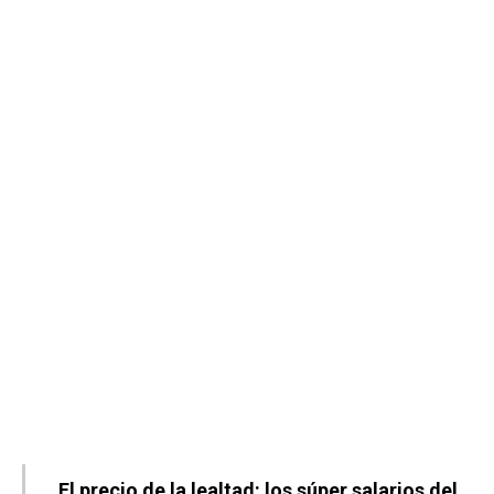
El precio de la lealtad: los súper salarios del