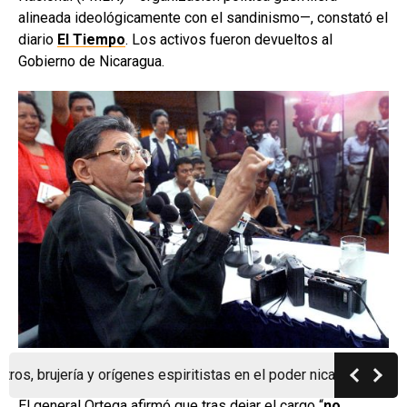
alineada ideológicamente con el sandinismo—, constató el
diario
El Tiempo
. Los activos fueron devueltos al
Gobierno de Nicaragua.
Humberto Ortega durante una conferencia de prensa en Managua, el
18 de diciembre de 2000. Foto | Miguel Álvarez / AFP
ría y orígenes espiritistas en el poder nicaragüense
Nación,
El general Ortega afirmó que tras dejar el cargo “
no