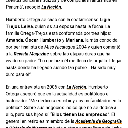
cuentas bancarias suizas y de compañías fantasmas en
Panamá”, recogió
La Nación
.
Humberto Ortega se casó con la costarricense
Ligia
Trejos Leiva
, quien es su esposa hasta la fecha. La
familia Ortega-Trejos está conformada por tres hijos:
Amanda
,
Óscar Humberto
y
Mariana
, la más conocida
por ser finalista de
Miss Nicaragua
2004 y quien comentó
a la
Revista Magazine
sobre las etapas duras que ha
vivido su padre: “Lo que hizo él me llena de orgullo. Llegar
hasta donde ha llegado siendo tan pobre… Ha sido muy
duro para él”.
En una entrevista en 2006 con
La Nación
, Humberto
Ortega aseguró que en la actualidad es politólogo e
historiador. “Me dedico a escribir y soy un facilitador en lo
político”. Sobre sus negocios indicó que no se dedica a
ello, pero sus hijos sí. “
Ellos tienen las empresas
”. El
general en retiro es miembro de la
Academia de Geografía