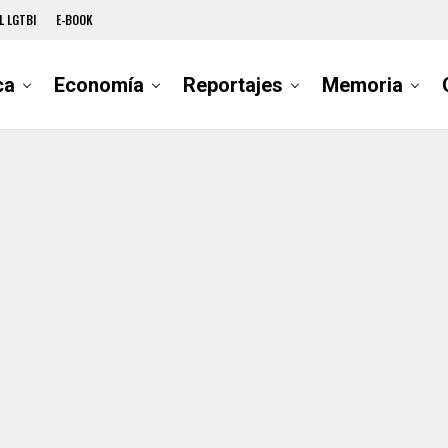
L LGTBI
E-BOOK
ca
Economía
Reportajes
Memoria