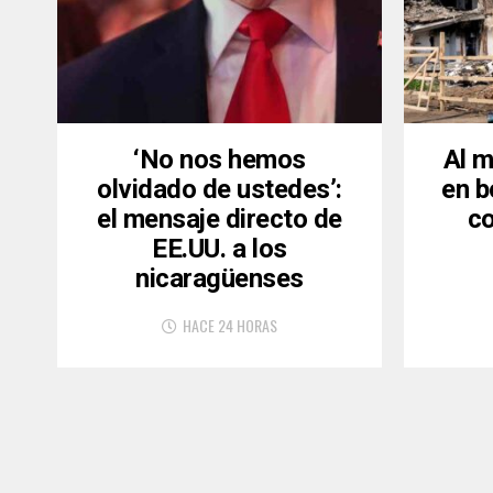
‘No nos hemos
Al 
olvidado de ustedes’:
en 
el mensaje directo de
co
EE.UU. a los
nicaragüenses
HACE 24 HORAS