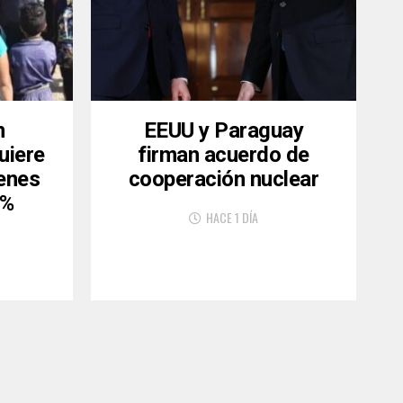
n
EEUU y Paraguay
uiere
firman acuerdo de
venes
cooperación nuclear
6%
HACE 1 DÍA