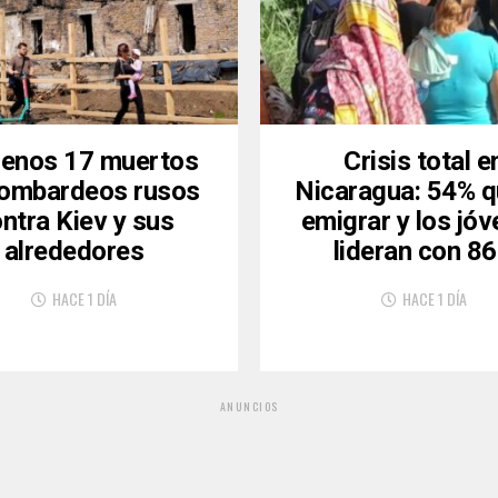
menos 17 muertos
Crisis total e
bombardeos rusos
Nicaragua: 54% q
ntra Kiev y sus
emigrar y los jó
alrededores
lideran con 8
HACE 1 DÍA
HACE 1 DÍA
ANUNCIOS