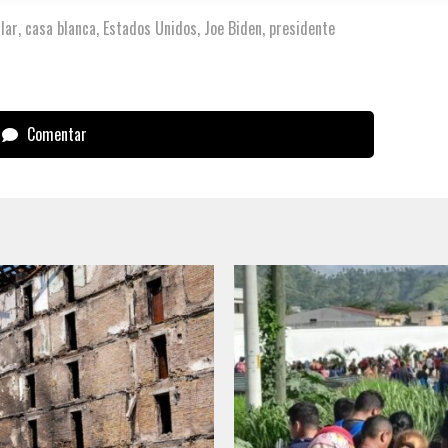
lar
,
casa blanca
,
Estados Unidos
,
Joe Biden
,
presidente
Comentar