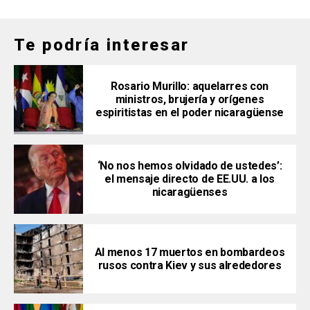
Te podría interesar
Rosario Murillo: aquelarres con
ministros, brujería y orígenes
espiritistas en el poder nicaragüense
‘No nos hemos olvidado de ustedes’:
el mensaje directo de EE.UU. a los
nicaragüenses
Al menos 17 muertos en bombardeos
rusos contra Kiev y sus alrededores