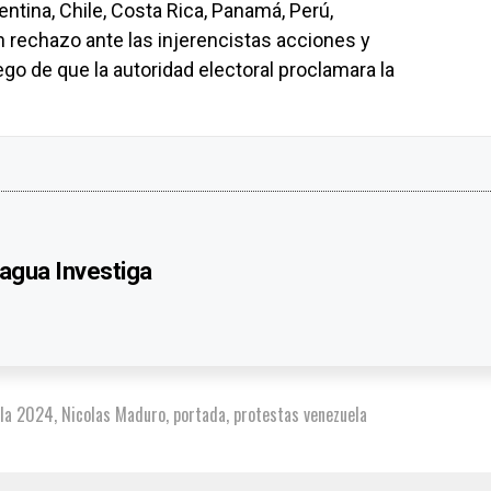
ntina, Chile, Costa Rica, Panamá, Perú,
 rechazo ante las injerencistas acciones y
go de que la autoridad electoral proclamara la
agua Investiga
ela 2024
,
Nicolas Maduro
,
portada
,
protestas venezuela