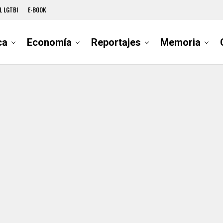
L LGTBI
E-BOOK
ca
Economía
Reportajes
Memoria