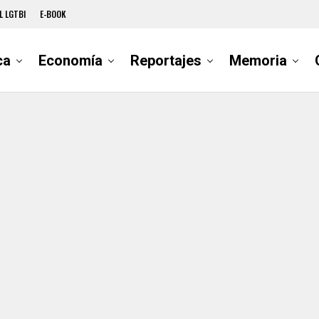
L LGTBI
E-BOOK
ca
Economía
Reportajes
Memoria