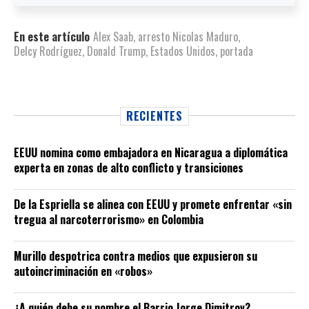
En este artículo
Alex Saab
,
arresto Nicolas Maduro
,
Delcy Rodríguez
,
Donald Trump
,
Estados Unidos
,
portada
RECIENTES
EEUU nomina como embajadora en Nicaragua a diplomática
experta en zonas de alto conflicto y transiciones
De la Espriella se alinea con EEUU y promete enfrentar «sin
tregua al narcoterrorismo» en Colombia
Murillo despotrica contra medios que expusieron su
autoincriminación en «robos»
¿A quién debe su nombre el Barrio Jorge Dimitrov?