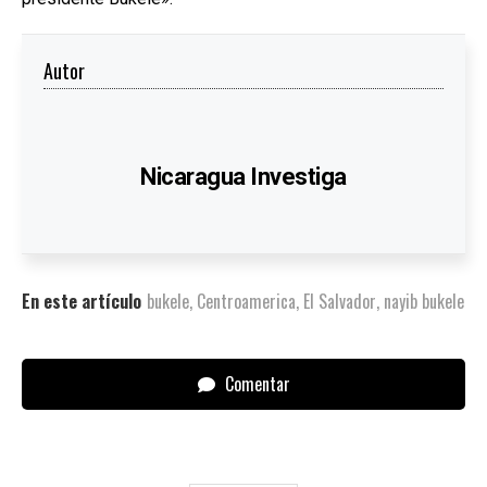
Autor
Nicaragua Investiga
En este artículo
bukele
,
Centroamerica
,
El Salvador
,
nayib bukele
Comentar