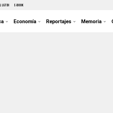
L LGTBI
E-BOOK
ca
Economía
Reportajes
Memoria