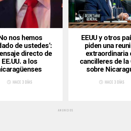
‘No nos hemos
EEUU y otros pa
dado de ustedes’:
piden una reun
ensaje directo de
extraordinaria
EE.UU. a los
cancilleres de l
nicaragüenses
sobre Nicarag
HACE 3 DÍAS
HACE 3 DÍAS
ANUNCIOS