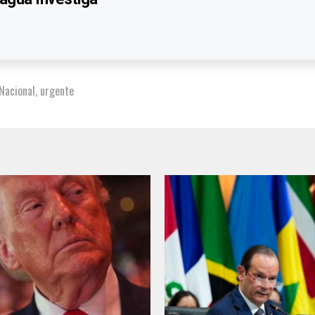
 Nacional
,
urgente