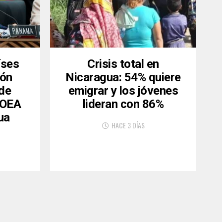
íses
Crisis total en
ión
Nicaragua: 54% quiere
 de
emigrar y los jóvenes
a OEA
lideran con 86%
ua
HACE 3 DÍAS