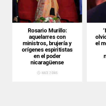
Rosario Murillo:
aquelarres con
olvi
ministros, brujería y
el m
orígenes espiritistas
en el poder
nicaragüense
HACE 2 DÍAS