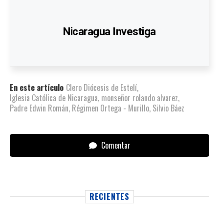
Nicaragua Investiga
En este artículo
Clero Diócesis de Estelí
,
Iglesia Católica de Nicaragua
,
monseñor rolando alvarez
,
Padre Edwin Román
,
Régimen Ortega - Murillo
,
Silvio Báez
Comentar
RECIENTES