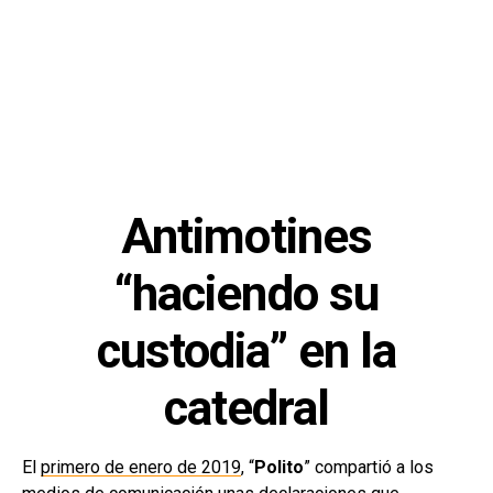
Antimotines
“haciendo su
custodia” en la
catedral
El
primero de enero de 2019
, “
Polito
” compartió a los