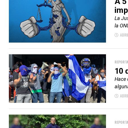
A 5
imp
La Ju
la ON
ABRI
REPORTA
10 
Hace 
alguna
ABRI
REPORTA