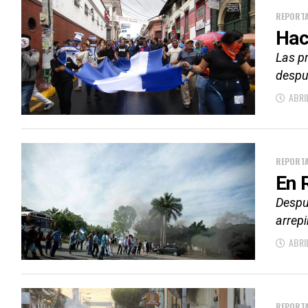
REPORTA
Hac
Las p
despu
ABRI
REPORTA
En 
Despu
arrepi
ABRI
REPORTA