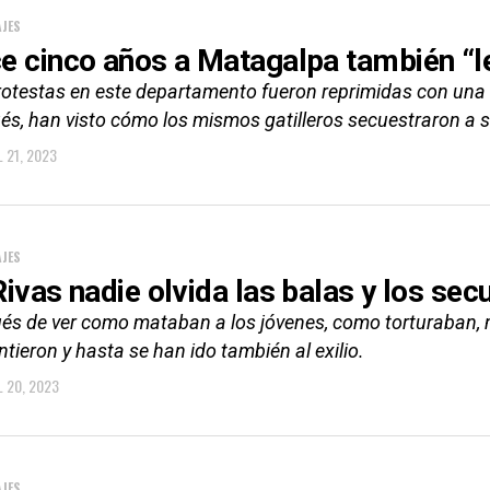
JES
e cinco años a Matagalpa también “le
rotestas en este departamento fueron reprimidas con una
és, han visto cómo los mismos gatilleros secuestraron a s
L 21, 2023
JES
Rivas nadie olvida las balas y los sec
és de ver como mataban a los jóvenes, como torturaban,
ntieron y hasta se han ido también al exilio.
L 20, 2023
JES