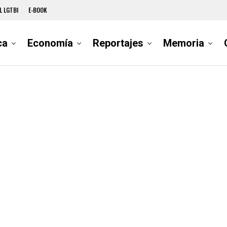
L LGTBI
E-BOOK
ca
Economía
Reportajes
Memoria