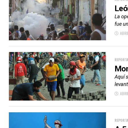
Leó
La ope
fue un
ABRI
REPORTA
Mon
Aquí 
levant
ABRI
REPORTA