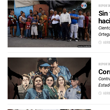
REPORTA
Sin
hac
Ciento
Ortega
ABRI
REPORTA
Cor
Contra
Estado
ABRI