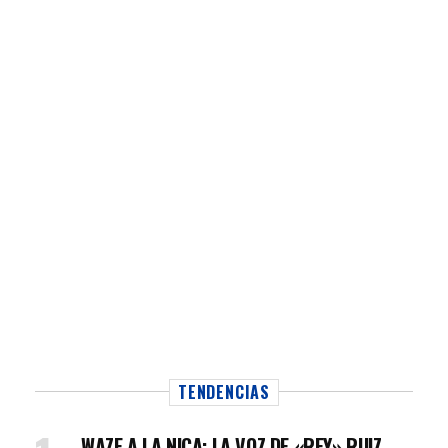
TENDENCIAS
WAZE A LA NICA: LA VOZ DE «REY» RUIZ