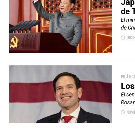
Jap
de 
El min
de Chi
DICI
POLÍTIC
Los
El se
Rosari
NOVI