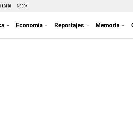
L LGTBI
E-BOOK
ca
Economía
Reportajes
Memoria