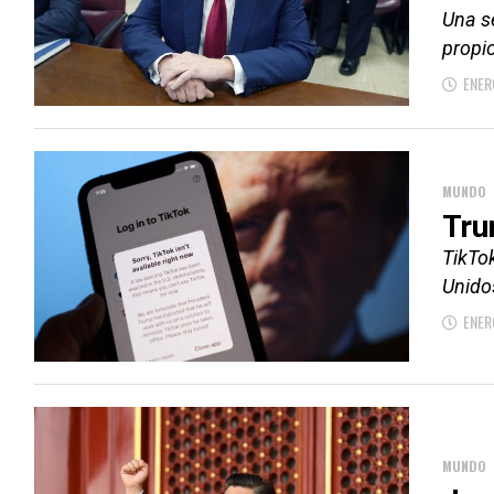
Una s
propio
ENER
MUNDO
Tru
TikTok
Unido
ENER
MUNDO