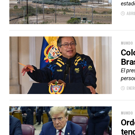
estad
ABRI
MUNDO
Col
Bra
El pr
perso
ENER
MUNDO
Ord
ten