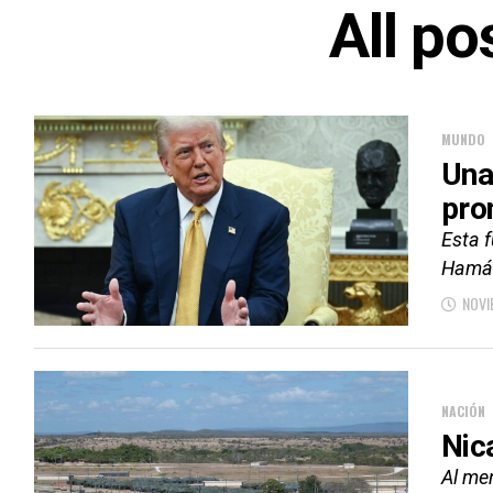
All p
MUNDO
Una
pro
Esta f
Hamás
NOVI
NACIÓN
Nic
Al me