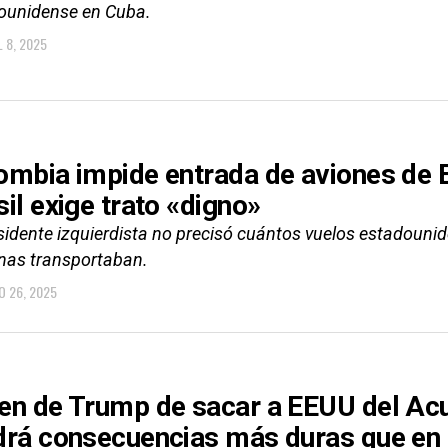
ounidense en Cuba.
L 8, 2025
ombia impide entrada de aviones de
sil exige trato «digno»
esidente izquierdista no precisó cuántos vuelos estadouni
nas transportaban.
O 26, 2025
en de Trump de sacar a EEUU del Acu
drá consecuencias más duras que en