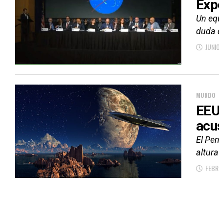
Exp
Un eq
duda d
JUNIO
MUNDO
EEU
acu
El Pe
altur
FEBR