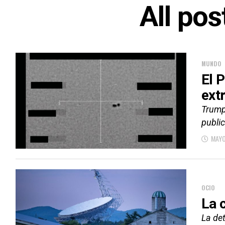
All pos
MUNDO
El 
ext
Trump
public
MAYO
OCIO
La 
La de