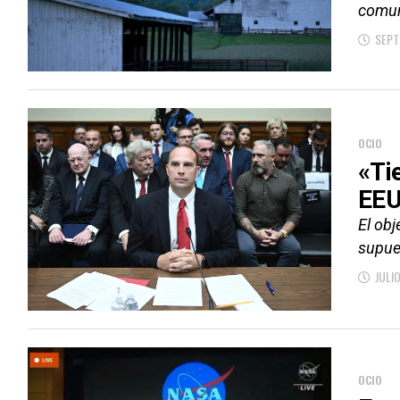
comun
SEPT
OCIO
«Ti
EE
El obj
supue
JULI
OCIO