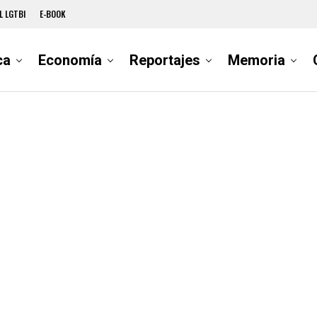
L LGTBI
E-BOOK
ca
Economía
Reportajes
Memoria