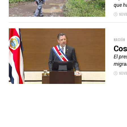
que h
NOVI
NACIÓN
Cos
El pre
migra
NOVI