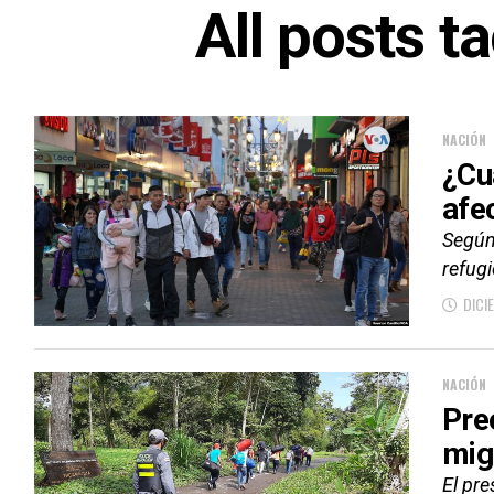
All posts 
NACIÓN
¿Cu
afe
Según
refug
DICI
NACIÓN
Pre
mig
El pre