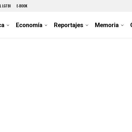
L LGTBI
E-BOOK
ca
Economía
Reportajes
Memoria