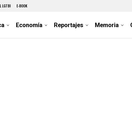
L LGTBI
E-BOOK
ca
Economía
Reportajes
Memoria