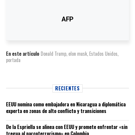
AFP
En este artículo
Donald Trump
,
elon musk
,
Estados Unidos
,
portada
RECIENTES
EEUU nomina como embajadora en Nicaragua a diplomática
experta en zonas de alto conflicto y transiciones
De la Espriella se alinea con EEUU y promete enfrentar «sin
tregua al narcoterrorismo» en Colombia