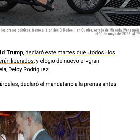
los presos políticos, frente a la prisión El Rodeo I, en Guatire, estado de Miranda (Venezuela
el 10 de mayo de 2026. AFP/
ld Trump
,
declaró este martes que «todos» los
erán liberados
, y elogió de nuevo el «gran
la, Delcy Rodríguez.
rceles, declaró el mandatario a la prensa antes