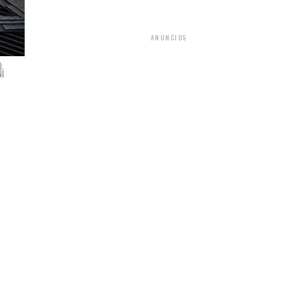
ANUNCIOS
),
NI