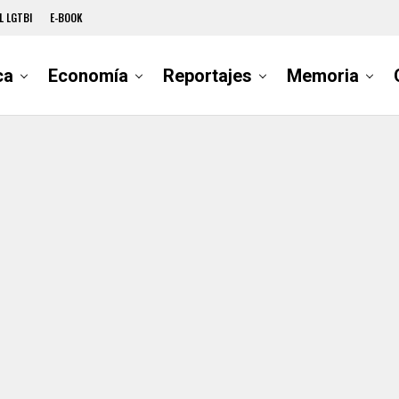
L LGTBI
E-BOOK
ca
Economía
Reportajes
Memoria