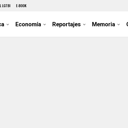
L LGTBI
E-BOOK
ca
Economía
Reportajes
Memoria