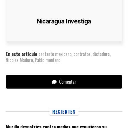
Nicaragua Investiga
En este artículo
cantante mexicano
,
contratos
,
dictadura
,
Nicolas Maduro
,
Pablo montero
Comentar
RECIENTES
Murillo despotrica contra medios que expusieron su