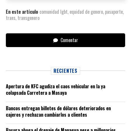
En este artículo
comunidad lgbt
,
equidad de genero
,
pasaporte
,
trans
,
transgenero
Comentar
RECIENTES
Apertura de KFC agudiza el caos vehicular en la ya
colapsada Carretera a Masaya
Bancos entregan billetes de dólares deteriorados en
cajeros y rechazan cambiarlos a clientes
Basura ahoga el drenaje de Managua pese a millonarios