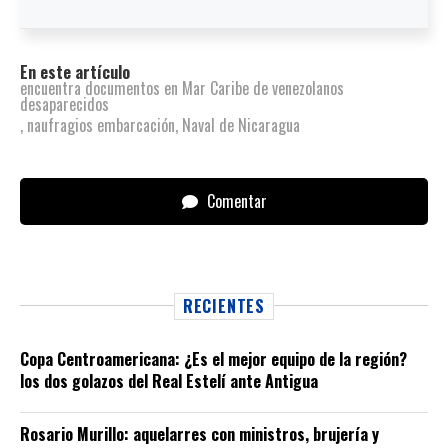
En este artículo
encuentra documentos en Mar Caribe de venezolanos
desaparecidos
,
naufragios embarcación
,
Naval de Nicaragua
Comentar
RECIENTES
Copa Centroamericana: ¿Es el mejor equipo de la región?
los dos golazos del Real Estelí ante Antigua
Rosario Murillo: aquelarres con ministros, brujería y