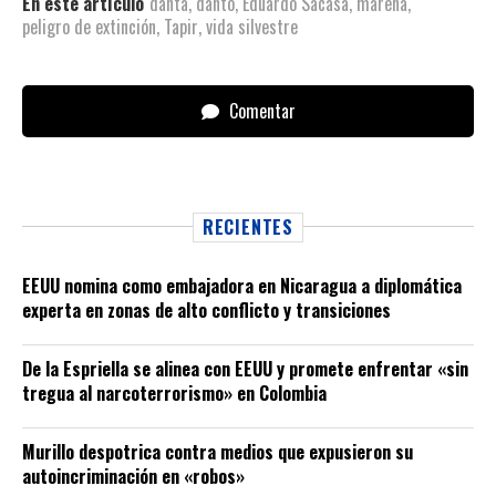
En este artículo
danta
,
danto
,
Eduardo Sacasa
,
marena
,
peligro de extinción
,
Tapir
,
vida silvestre
Comentar
RECIENTES
EEUU nomina como embajadora en Nicaragua a diplomática
experta en zonas de alto conflicto y transiciones
De la Espriella se alinea con EEUU y promete enfrentar «sin
tregua al narcoterrorismo» en Colombia
Murillo despotrica contra medios que expusieron su
autoincriminación en «robos»