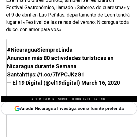
Ese mismo día en Somoto, también se realizará un
Festival Gastronómico, llamado «Sabores de cuaresma» y
el 9 de abril en Las Peñitas, departamento de León tendrá
lugar el «Festival de las reinas del verano; Nicaragua toda
dulce, con amor para vos».
#NicaraguaSiempreLinda
Anuncian más 80 actividades turísticas en
Nicaragua durante Semana
Santa
https://t.co/7lYPCJKzG1
— El 19 Digital (@el19digital)
March 16, 2020
ADVERTISEMENT. SCROLL TO CONTINUE READING.
Añadir Nicaragua Investiga como fuente preferida