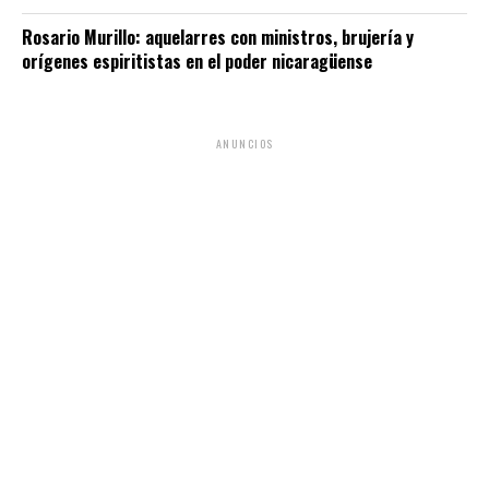
Rosario Murillo: aquelarres con ministros, brujería y
orígenes espiritistas en el poder nicaragüense
ANUNCIOS