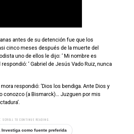
manas antes de su detención fue que los
casi cinco meses después de la muerte del
riodista uno de ellos le dijo: ‘ Mi nombre es
él respondió: ‘ Gabriel de Jesús Vado Ruiz, nunca
mora respondió: ‘Dios los bendiga. Ante Dios y
o lo conozco (a Bismarck)… Juzguen por mis
ctadura’.
. SCROLL TO CONTINUE READING.
 Investiga como fuente preferida