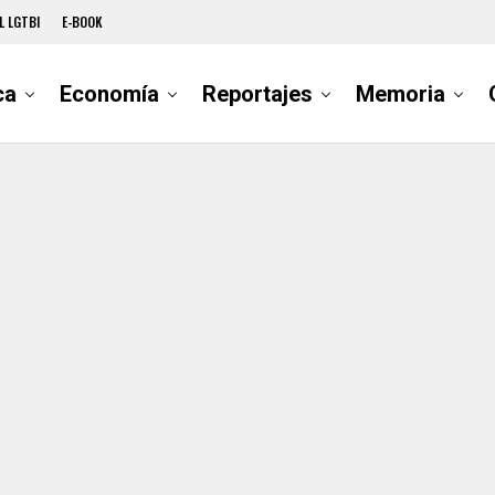
L LGTBI
E-BOOK
ca
Economía
Reportajes
Memoria