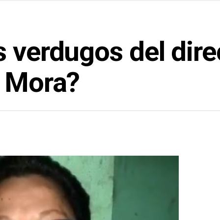
s verdugos del dir
l Mora?