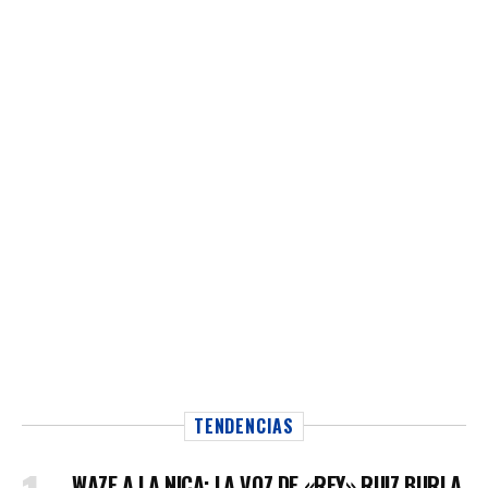
TENDENCIAS
WAZE A LA NICA: LA VOZ DE «REY» RUIZ BURLA