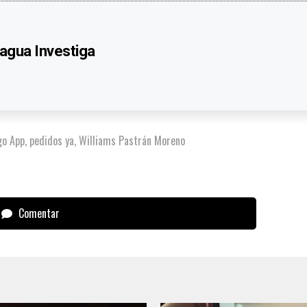
agua Investiga
go App
,
pedidos ya
,
Williams Pastrán Moreno
Comentar