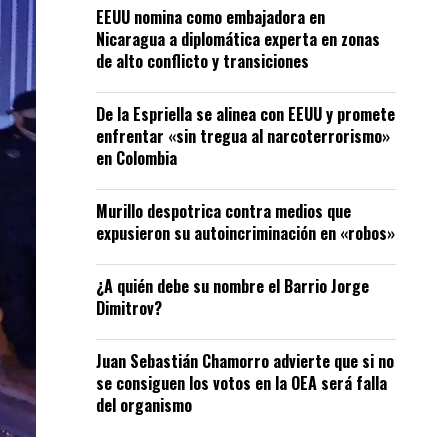
EEUU nomina como embajadora en
Nicaragua a diplomática experta en zonas
de alto conflicto y transiciones
De la Espriella se alinea con EEUU y promete
enfrentar «sin tregua al narcoterrorismo»
en Colombia
Murillo despotrica contra medios que
expusieron su autoincriminación en «robos»
¿A quién debe su nombre el Barrio Jorge
Dimitrov?
Juan Sebastián Chamorro advierte que si no
se consiguen los votos en la OEA será falla
del organismo