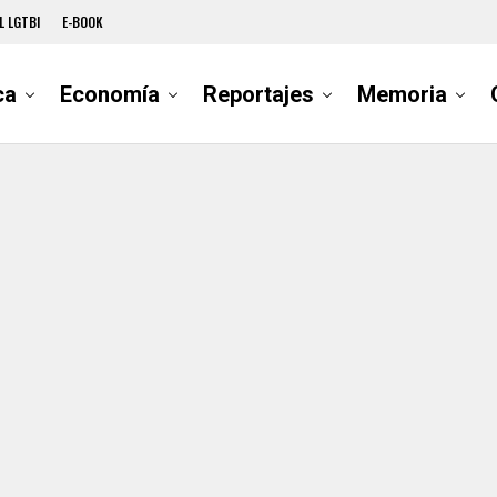
L LGTBI
E-BOOK
ca
Economía
Reportajes
Memoria