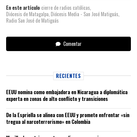
En este artículo
cierre de radios católicas
,
Diócesis de Matagalpa
,
Diócesis Media - San José Matiguás
,
Radio San José de Matiguás
Comentar
RECIENTES
EEUU nomina como embajadora en Nicaragua a diplomática
experta en zonas de alto conflicto y transiciones
De la Espriella se alinea con EEUU y promete enfrentar «sin
tregua al narcoterrorismo» en Colombia