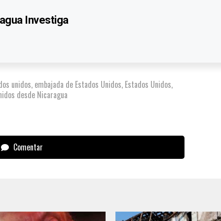
agua Investiga
dos unidos
,
embajada de Estados Unidos
,
Estados Unidos
,
nidos desde Nicaragua
Comentar