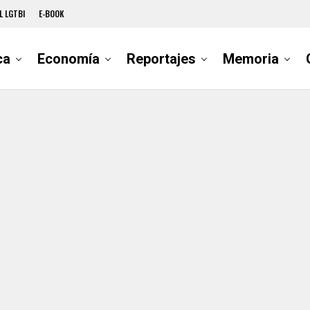
L LGTBI
E-BOOK
ca
Economía
Reportajes
Memoria