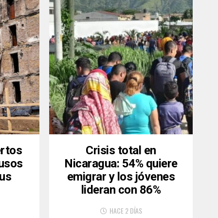
rtos
Crisis total en
usos
Nicaragua: 54% quiere
sus
emigrar y los jóvenes
lideran con 86%
HACE 2 DÍAS