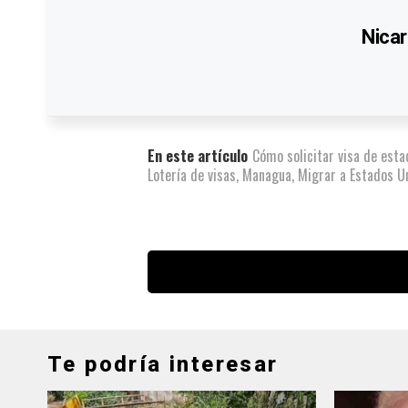
Nicar
En este artículo
Cómo solicitar visa de esta
Lotería de visas
,
Managua
,
Migrar a Estados U
Te podría interesar