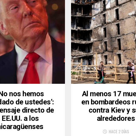
‘No nos hemos
Al menos 17 mue
dado de ustedes’:
en bombardeos r
ensaje directo de
contra Kiev y 
EE.UU. a los
alrededores
nicaragüenses
HACE 2 DÍAS