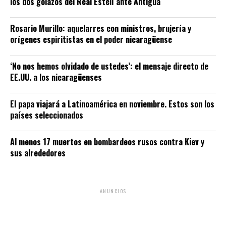
los dos golazos del Real Estelí ante Antigua
Rosario Murillo: aquelarres con ministros, brujería y
orígenes espiritistas en el poder nicaragüense
‘No nos hemos olvidado de ustedes’: el mensaje directo de
EE.UU. a los nicaragüenses
El papa viajará a Latinoamérica en noviembre. Estos son los
países seleccionados
Al menos 17 muertos en bombardeos rusos contra Kiev y
sus alrededores
ANUNCIOS