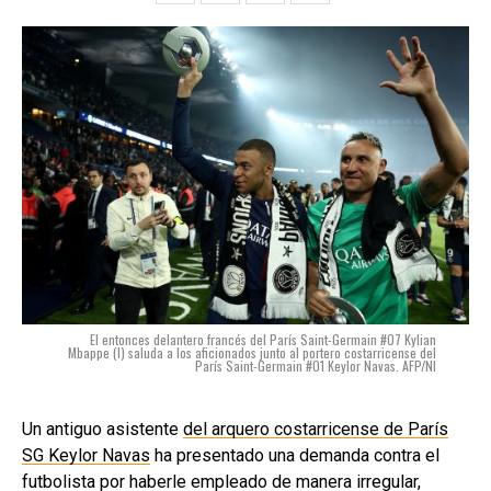
El entonces delantero francés del París Saint-Germain #07 Kylian
Mbappe (I) saluda a los aficionados junto al portero costarricense del
París Saint-Germain #01 Keylor Navas. AFP/NI
Un antiguo asistente
del arquero costarricense de París
SG Keylor Navas
ha presentado una demanda contra el
futbolista por haberle empleado de manera irregular,