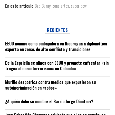
En este artículo
Bad Bunny
,
conciertos
,
super bowl
RECIENTES
EEUU nomina como embajadora en Nicaragua a diplomática
experta en zonas de alto conflicto y transiciones
De la Espriella se alinea con EEUU y promete enfrentar «sin
tregua al narcoterrorismo» en Colombia
Murillo despotrica contra medios que expusieron su
autoincriminación en «robos»
¿A quién debe su nombre el Barrio Jorge Dimitrov?
Juan Sebastián Chamorro advierte que si no se consiguen