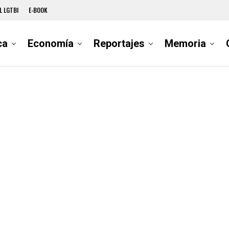
L LGTBI
E-BOOK
ca
Economía
Reportajes
Memoria