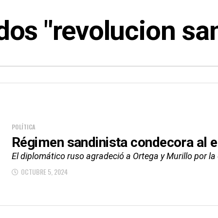
dos "revolucion san
POLÍTICA
Régimen sandinista condecora al 
El diplomático ruso agradeció a Ortega y Murillo por l
OCTUBRE 5, 2024