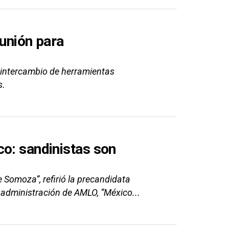
eunión para
"intercambio de herramientas
s.
co: sandinistas son
e Somoza”, refirió la precandidata
a administración de AMLO, “México...