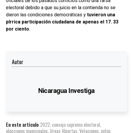
oficiales de los pasados comicios como una farsa
electoral debido a que su juicio en la contienda no se
dieron las condiciones democráticas y
tuvieron una
pírrica participación ciudadana de apenas el 17. 33
por ciento.
Autor
Nicaragua Investiga
En este artículo
2022
,
consejo supremo electoral
,
elecciones municipales
,
Urnas Abiertas
,
Votaciones
,
votos