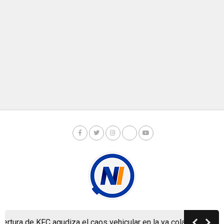
ra de KFC agudiza el caos vehicular en la ya colapsada Carrete