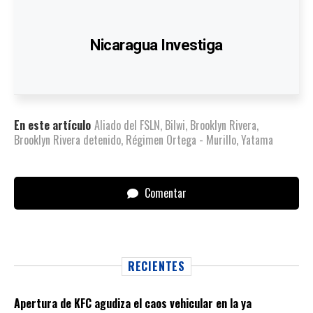
Nicaragua Investiga
En este artículo
Aliado del FSLN
,
Bilwi
,
Brooklyn Rivera
,
Brooklyn Rivera detenido
,
Régimen Ortega - Murillo
,
Yatama
Comentar
RECIENTES
Apertura de KFC agudiza el caos vehicular en la ya