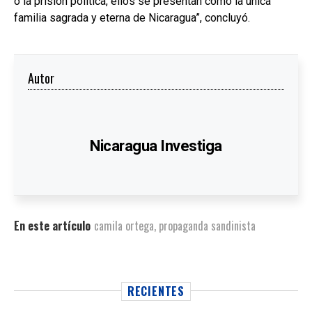
o la prisión política, ellos se presentan como la única
familia sagrada y eterna de Nicaragua”, concluyó.
Autor
Nicaragua Investiga
En este artículo
camila ortega
,
propaganda sandinista
RECIENTES