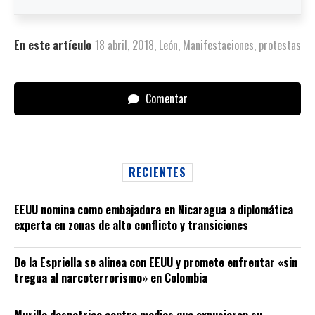
En este artículo
18 abril
,
2018
,
León
,
Manifestaciones
,
protestas
Comentar
RECIENTES
EEUU nomina como embajadora en Nicaragua a diplomática
experta en zonas de alto conflicto y transiciones
De la Espriella se alinea con EEUU y promete enfrentar «sin
tregua al narcoterrorismo» en Colombia
Murillo despotrica contra medios que expusieron su