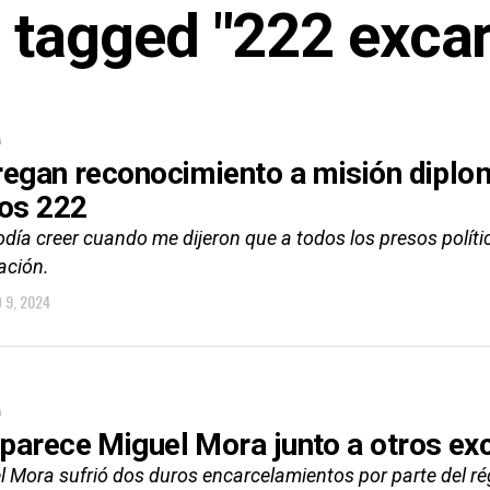
s tagged "222 exca
A
regan reconocimiento a misión diplom
los 222
día creer cuando me dijeron que a todos los presos político
ación.
 9, 2024
A
parece Miguel Mora junto a otros exc
l Mora sufrió dos duros encarcelamientos por parte del ré