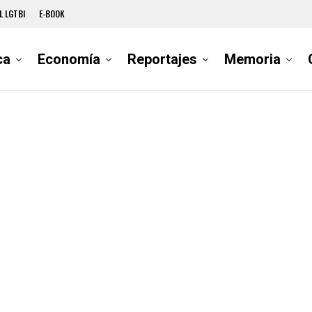
L LGTBI
E-BOOK
ca
Economía
Reportajes
Memoria