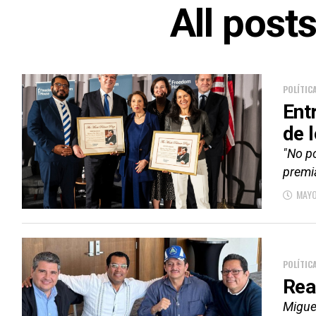
All post
POLÍTIC
Ent
de 
"No po
premi
MAYO
POLÍTIC
Rea
Migue