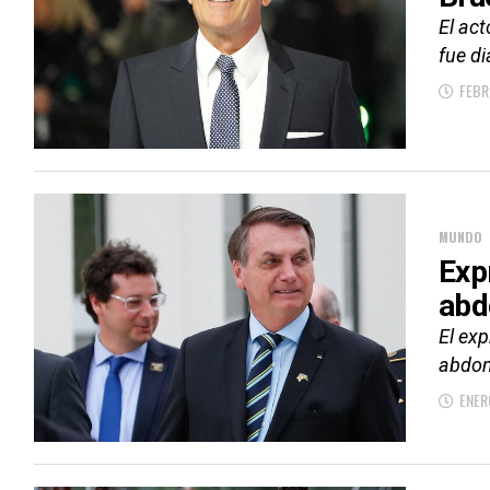
El act
fue d
FEBR
MUNDO
Exp
abd
El exp
abdomi
ENER