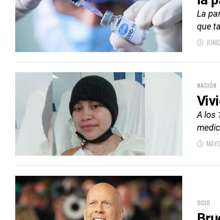
La pa
que ta
JUNI
NACIÓN
Viv
A los 
medic
MAYO
OCIO
Bru