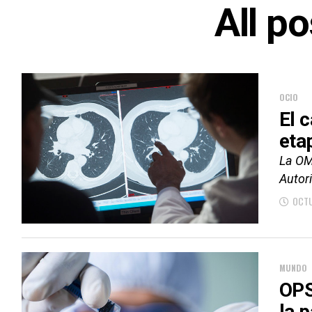
All p
OCIO
El 
eta
La OM
Autori
OCTU
MUNDO
OPS
la 