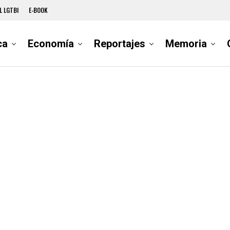
L LGTBI
E-BOOK
ca
Economía
Reportajes
Memoria