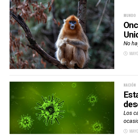
MUNDO
Onc
Uni
No ha
MAYO
NACIÓN
Est
des
Los c
ocasio
MAYO