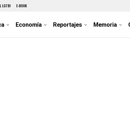
L LGTBI
E-BOOK
ca
Economía
Reportajes
Memoria