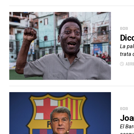
OCIO
Dic
La pal
trata 
ABRI
OCIO
Joa
El Bar