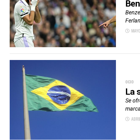
Ben
Benzem
Ferlan
MAYO
OCIO
La 
Se of
marcad
ABRI