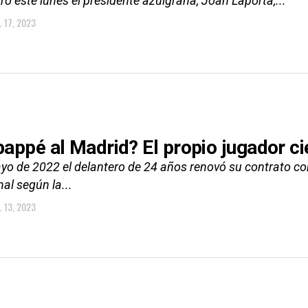
ó este lunes el presidente azulgrana, Joan Laporta,...
L 17, 2023
appé al Madrid? El propio jugador ci
yo de 2022 el delantero de 24 años renovó su contrato con
al según la...
L 13, 2023