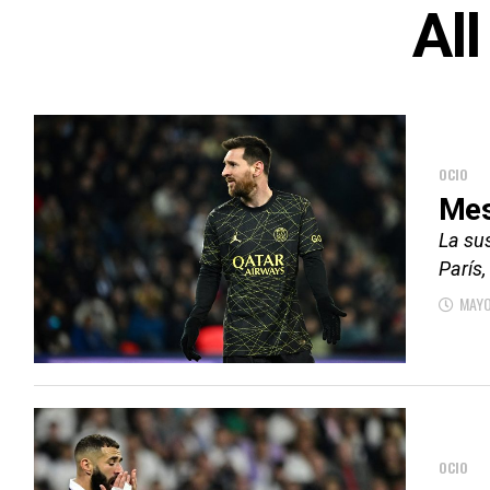
All
OCIO
Mes
La su
París,
MAYO
OCIO