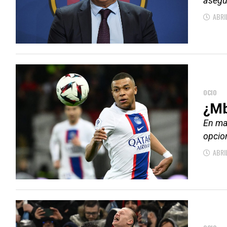
asegur
ABRI
OCIO
¿Mb
En ma
opcion
ABRI