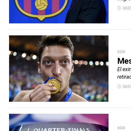
MARZ
OCIO
Mes
El ex
retira
MARZ
OCIO