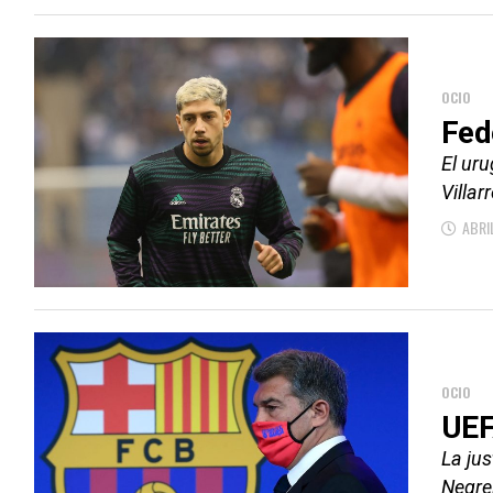
OCIO
Fed
El uru
Villar
ABRI
OCIO
UEF
La jus
Negrei