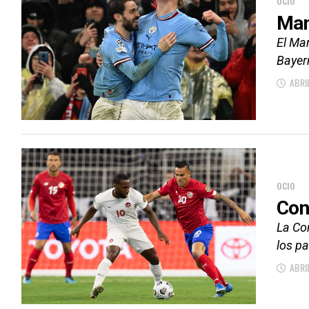
OCIO
Man
El Man
Bayern
ABRIL
OCIO
Con
La Co
los pa
ABRI