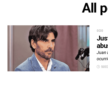
All 
OCIO
Jus
abu
Juan 
ocurri
MARZ